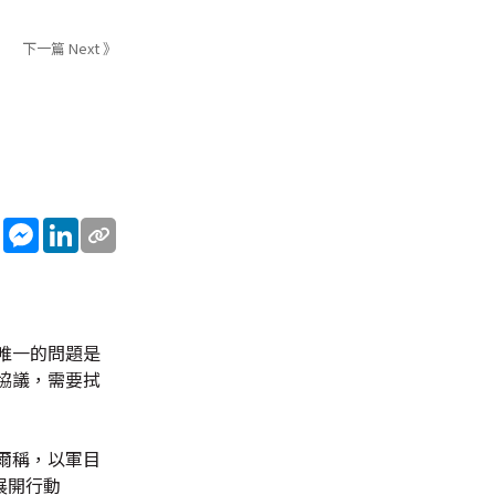
下一篇 Next 》
sApp
WeChat
Messenger
LinkedIn
唯一的問題是
協議，需要拭
爾稱，以軍目
展開行動