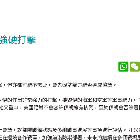
強硬打擊
What
擊，但亦都可能不需要，會先觀望雙方能否達成協議。
對伊朗作出非常強力的打擊，摧毀伊朗海軍和空軍等軍事能力， 
 他又重申，美國絕對不會容許伊朗擁有核武，至於伊朗會否簽署
行會議，就部隊戰備狀態及多線戰事進展等事項進行評估。 扎米
正在邊境各作戰區，加強前沿防禦部署，未來將繼續在多個戰場