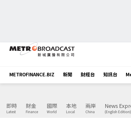
METROFINANCE.BIZ
新聞
財經台
知訊台
Me
即時
財金
國際
本地
兩岸
News Expr
Latest
Finance
World
Local
China
(English Edition)