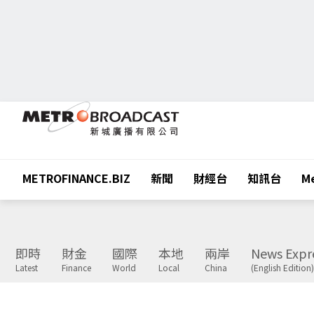
METROFINANCE.BIZ
新聞
財經台
知訊台
Me
即時
財金
國際
本地
兩岸
News Expr
Latest
Finance
World
Local
China
(English Edition)