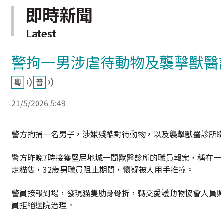
即時新聞
Latest
警拘一男涉虐待動物及襲擊獸醫
21/5/2026 5:49
警方拘捕一名男子，涉嫌殘酷對待動物，以及襲擊獸醫診所
警方昨晚7時接獲堅尼地城一間獸醫診所的職員報案，稱在一
走貓隻，32歲男職員阻止期間，懷疑被人用手推撞。
警員接報到場，發現貓隻肋骨骨折，轉交愛護動物協會人員
員拒絕送院治理。