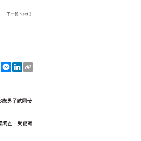
下一篇 Next 》
sApp
WeChat
Messenger
LinkedIn
8歲男子試圖帶
留調查，受傷職