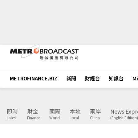
METROFINANCE.BIZ
新聞
財經台
知訊台
Me
即時
財金
國際
本地
兩岸
News Expr
Latest
Finance
World
Local
China
(English Edition)