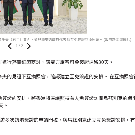
多夫（右二）會面，並見證雙方政府代表就互免簽證互換照會。 (政府新聞處圖片)
1 / 2
進行落實細節商討，讓雙方旅客可免簽證逗留30天。
多夫的見證下互換照會，確認建立互免簽證的安排。 在互換照會
免簽證的安排，將香港特區護照持有人免簽證訪問烏茲別克的期限
天。
旅遊多次訪港簽證的申請門檻，與烏茲別克建立互免簽證安排，