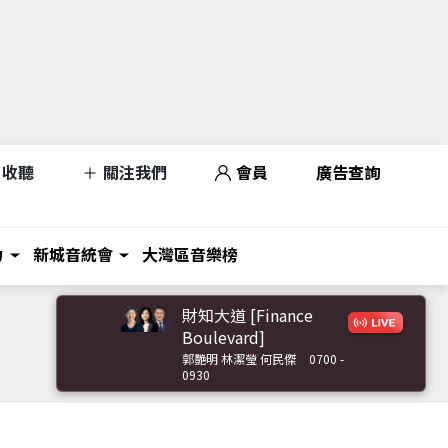
收聽
關注我們
會員
廣告查詢
力
新城音統會
大灣區音樂榜
財知大道 [Finance
Boulevard]
郭艷明 林潔瑩 何民傑
0700 -
0930