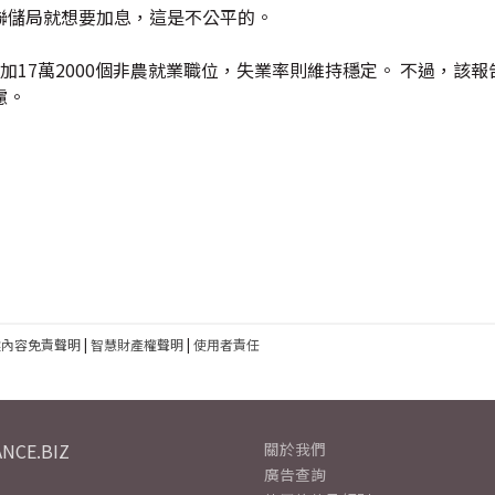
聯儲局就想要加息，這是不公平的。
17萬2000個非農就業職位，失業率則維持穩定。 不過，該報
慮。
建內容免責聲明
|
智慧財產權聲明
|
使用者責任
NCE.BIZ
關於我們
廣告查詢