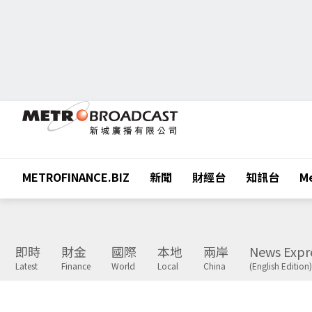
METROFINANCE.BIZ
新聞
財經台
知訊台
Me
即時
財金
國際
本地
兩岸
News Expr
Latest
Finance
World
Local
China
(English Edition)