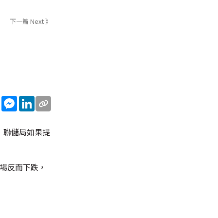
下一篇 Next 》
sApp
WeChat
Messenger
LinkedIn
，聯儲局如果提
市場反而下跌，