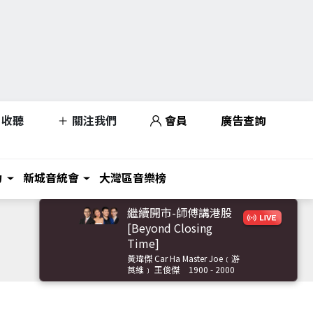
收聽
關注我們
會員
廣告查詢
力
新城音統會
大灣區音樂榜
繼續開市-師傅講港股
[Beyond Closing
Time]
黃瑋傑 Car Ha Master Joe﹝游
莨維﹞ 王俊傑
1900 - 2000