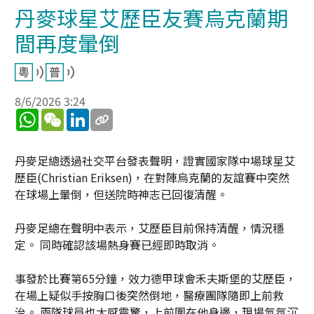
丹麥球星艾歷臣友賽烏克蘭期
間再度暈倒
8/6/2026 3:24
WhatsApp
WeChat
LinkedIn
丹麥足總透過社交平台發表聲明，證實國家隊中場球星艾
歷臣(Christian Eriksen)，在對陣烏克蘭的友誼賽中突然
在球場上暈倒，但送院時神志已回復清醒。
丹麥足總在聲明中表示，艾歷臣目前保持清醒，情況穩
定。 同時確認該場熱身賽已經即時取消。
事發於比賽第65分鐘，效力德甲球會禾夫斯堡的艾歷臣，
在場上疑似手按胸口後突然倒地，醫療團隊隨即上前救
治。 兩隊球員也大感震驚，上前圍在他身邊，現場氣氛沉