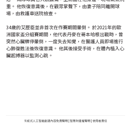
重。 他恢復意識後，在觀眾掌聲下，由妻子陪同離開球
場，由救護車送院檢查。
34歲的艾歷臣並非首次在作賽期間暈倒。 於2021年的歐
洲國家盃分組賽期間，他代表丹麥在哥本哈根出戰時，曾
突然心臟驟停暈倒，一度失去知覺，在醫護人員即場進行
心肺復甦法後恢復意識。 他其後接受手術，在體內植入心
臟起搏器以監測心跳。
生成式人工智能創建內容免責聲明
|
智慧財產權聲明
|
使用者責任