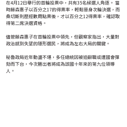
在4月12日舉行的首輪投票中，共有35名候選人角逐。 當
時藤森惠子以百分之17的得票率，輕鬆晉身次輪決選，而
桑切斯則歷經數周點票後，才以百分之12得票率，確認取
得第二席決選資格。
儘管藤森惠子在首輪投票中領先，但觀察家指出，大量對
政治感到失望的隱形選民，將成為左右大局的關鍵。
秘魯政局近年動盪不堪，多任總統因被迫辭職或遭國會彈
劾而下台，今次勝出者將成為該國十年來的第九位領導
人。