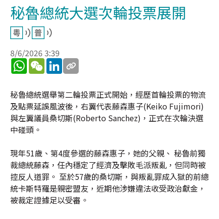
秘魯總統大選次輪投票展開
8/6/2026 3:39
WhatsApp
WeChat
LinkedIn
秘魯總統選舉第二輪投票正式開始，經歷首輪投票的物流
及點票延誤風波後，右翼代表藤森惠子(Keiko Fujimori)
與左翼議員桑切斯(Roberto Sanchez)，正式在次輪決選
中碰頭。
現年51歲、第4度參選的藤森惠子，她的父親、 秘魯前獨
裁總統藤森，任內穩定了經濟及擊敗毛派叛亂，但同時被
控反人道罪。 至於57歲的桑切斯，與叛亂罪成入獄的前總
統卡斯特羅是親密盟友，近期他涉嫌違法收受政治獻金，
被裁定證據足以受審。