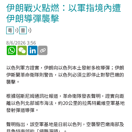
伊朗戰火點燃：以軍指境內遭
伊朗導彈襲擊
8/6/2026 3:56
WhatsApp
WeChat
LinkedIn
以色列軍方證實，伊朗向以色列本土發射多枚導彈；伊朗
伊斯蘭革命衛隊則警告，以色列必須立即停止對黎巴嫩的
襲擊。
根據塔斯尼姆通訊社報道，革命衛隊發表聲明，證實向距
離以色列北部城市海法，約20公里的拉馬特戴維空軍基地
發射彈道導彈。
聲明指出，該空軍基地是日前以色列，空襲黎巴嫩南部及
貝魯特南郊的「侵略源頭」。