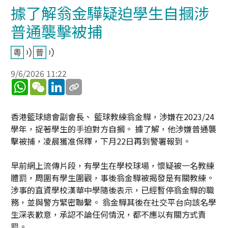
據了解翁金驊疑迫學生自摑涉
普通襲擊被捕
9/6/2026 11:22
WhatsApp
WeChat
LinkedIn
香港籃球總會副會長、 籃球教練翁金驊，涉嫌在2023/24
學年，捉著學生的手迫對方自摑。 據了解，他涉嫌普通襲
擊被捕，凌晨獲准保釋，下月22日再到警署報到。
早前網上流傳片段，有學生在學校球場，懷疑被一名教練
體罰，周圍有學生圍觀，事後翁金驊被揭發是有關教練。
涉事的直資學校漢華中學隨後表示，已經暫停翁金驊的職
務，並與警方緊密聯繫。 翁金驊其後在社交平台向該名學
生深表歉意，承認不論任何情況，都不應以有關方式責
罰。