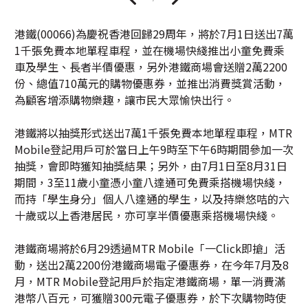
港鐵(00066)為慶祝香港回歸29周年，將於7月1日送出7萬
1千張免費本地單程車程，並在機場快綫推出小童免費乘
車及學生、長者半價優惠，另外港鐵商場會送贈2萬2200
份、總值710萬元的購物優惠券，並推出消費獎賞活動，
為顧客增添購物樂趣，讓市民大眾愉快出行。
港鐵將以抽獎形式送出7萬1千張免費本地單程車程，MTR
Mobile登記用戶可於當日上午9時至下午6時期間參加一次
抽獎，會即時獲知抽獎結果；另外，由7月1日至8月31日
期間，3至11歲小童憑小童八達通可免費乘搭機場快綫，
而持「學生身分」個人八達通的學生，以及持樂悠咭的六
十歲或以上香港居民，亦可享半價優惠乘搭機場快綫。
港鐵商場將於6月29透過MTR Mobile「一Click即搶」活
動，送出2萬2200份港鐵商場電子優惠券，在今年7月及8
月，MTR Mobile登記用戶於指定港鐵商場，單一消費滿
港幣八百元，可獲贈300元電子優惠券，於下次購物時使