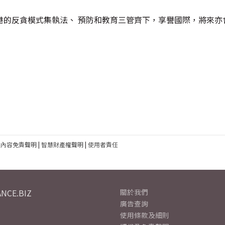
港的反貪模式集執法、 預防和教育三管齊下，享譽國際，將來亦
建內容免責聲明
|
智慧財產權聲明
|
使用者責任
NCE.BIZ
關於我們
廣告查詢
使用條款及細則