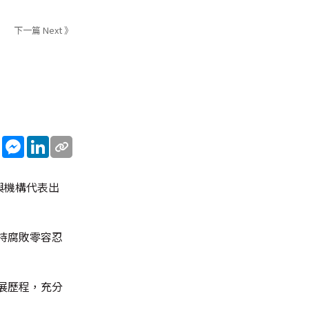
下一篇 Next 》
sApp
WeChat
Messenger
LinkedIn
與機構代表出
持腐敗零容忍
展歷程，充分