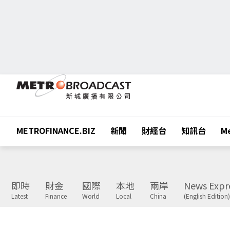
METROFINANCE.BIZ
新聞
財經台
知訊台
Me
即時
財金
國際
本地
兩岸
News Expr
Latest
Finance
World
Local
China
(English Edition)