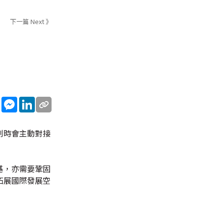
下一篇 Next 》
sApp
WeChat
Messenger
LinkedIn
制時會主動對接
基，亦需要鞏固
拓展國際發展空