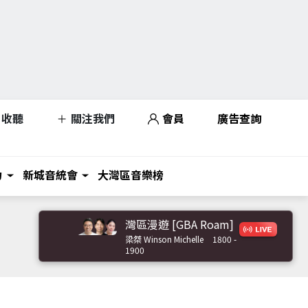
收聽
關注我們
會員
廣告查詢
力
新城音統會
大灣區音樂榜
灣區漫遊 [GBA Roam]
梁桀 Winson Michelle
1800 -
1900