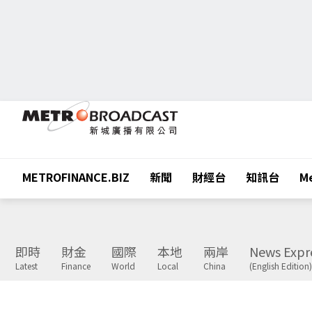
METROFINANCE.BIZ
新聞
財經台
知訊台
Me
即時
財金
國際
本地
兩岸
News Expr
Latest
Finance
World
Local
China
(English Edition)