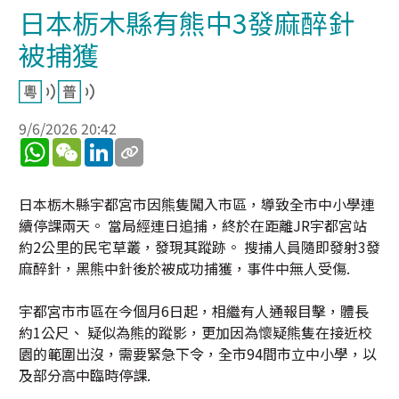
日本栃木縣有熊中3發麻醉針
被捕獲
9/6/2026 20:42
WhatsApp
WeChat
LinkedIn
日本栃木縣宇都宮市因熊隻闖入市區，導致全市中小學連
續停課兩天。 當局經連日追捕，終於在距離JR宇都宮站
約2公里的民宅草叢，發現其蹤跡。 搜捕人員隨即發射3發
麻醉針，黑熊中針後於被成功捕獲，事件中無人受傷.
宇都宮市市區在今個月6日起，相繼有人通報目擊，體長
約1公尺、 疑似為熊的蹤影，更加因為懷疑熊隻在接近校
園的範圍出沒，需要緊急下令，全市94間市立中小學，以
及部分高中臨時停課.