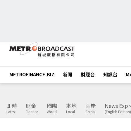
METROFINANCE.BIZ
新聞
財經台
知訊台
Me
即時
財金
國際
本地
兩岸
News Expr
Latest
Finance
World
Local
China
(English Edition)