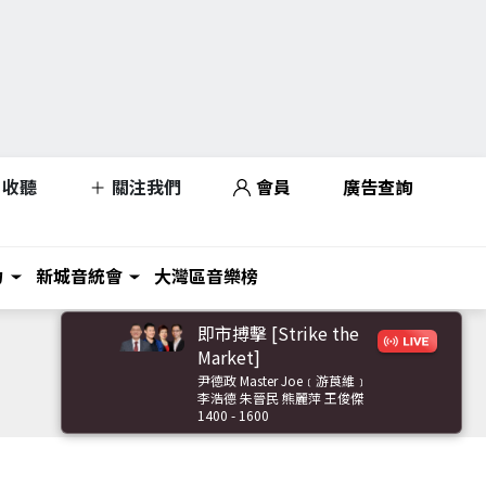
收聽
關注我們
會員
廣告查詢
力
新城音統會
大灣區音樂榜
即市搏擊 [Strike the
Market]
尹德政 Master Joe﹝游莨維﹞
李浩德 朱晉民 熊麗萍 王俊傑
1400 - 1600