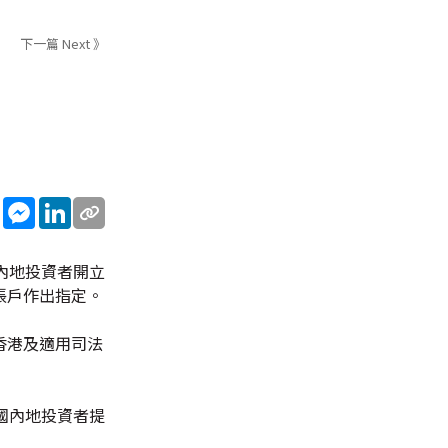
下一篇 Next 》
sApp
WeChat
Messenger
LinkedIn
內地投資者開立
賬戶作出指定。
香港及適用司法
國內地投資者提