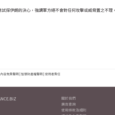
意試探伊朗的決心，強調軍方絕不會對任何攻擊或威脅置之不理
建內容免責聲明
|
智慧財產權聲明
|
使用者責任
NCE.BIZ
關於我們
廣告查詢
使用條款及細則