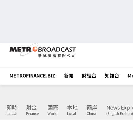
METROFINANCE.BIZ
新聞
財經台
知訊台
Me
即時
財金
國際
本地
兩岸
News Expr
Latest
Finance
World
Local
China
(English Edition)