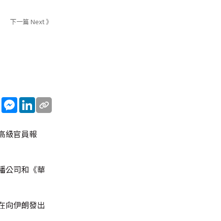
下一篇 Next 》
sApp
WeChat
Messenger
LinkedIn
高級官員報
播公司和《華
在向伊朗發出