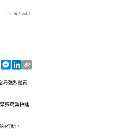
下一篇 Next 》
sApp
WeChat
Messenger
LinkedIn
當局強烈譴責
國緊張局勢快速
級的行動。