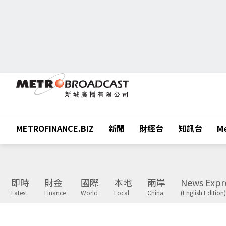
METROFINANCE.BIZ
新聞
財經台
知訊台
Me
即時
財金
國際
本地
兩岸
News Expr
Latest
Finance
World
Local
China
(English Edition)