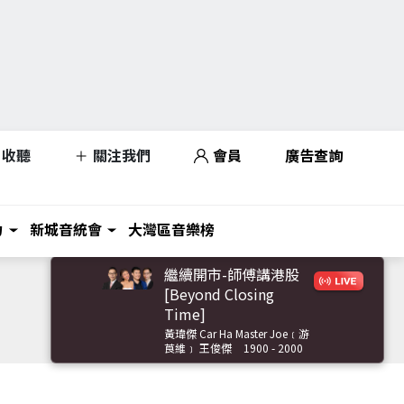
收聽
關注我們
會員
廣告查詢
力
新城音統會
大灣區音樂榜
繼續開市-師傅講港股
[Beyond Closing
Time]
黃瑋傑 Car Ha Master Joe﹝游
莨維﹞ 王俊傑
1900 - 2000