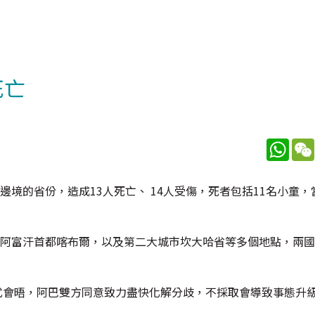
死亡
What
境的省份，造成13人死亡、 14人受傷，死者包括11名小童，
襲阿富汗首都喀布爾，以及第二大城市坎大哈省等多個地點，兩
式會晤，阿巴雙方同意致力盡快化解分歧，不採取會導致事態升