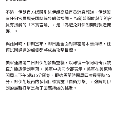
不過，伊朗官方媒體引述伊朗高級官員消息報道，伊朗沒
有任何官員與美國總統特朗普接觸。 特朗普關於與伊朗官
員有接觸的「不實言論」，是「為避免對伊朗開戰製造掩
護」。
與此同時，伊朗宣布，即日起全面封鎖霍爾木茲海峽，任
何試圖通過的船隻都將成為攻擊目標。
美軍連續第二日對伊朗發動空襲，以報復一架阿帕奇武裝
直升機遭伊朗擊落。 美軍中央司令部表示，美軍在美東時
間周三下午5時15分開始，即德黑蘭時間周四凌晨零時45
分，對伊朗境內的多個目標實施「自衛打擊」，強調對伊
朗的最新打擊是為了回應持續的挑釁。