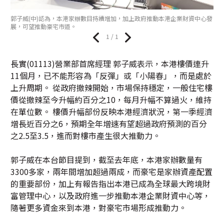
郭子威(中)認為，本港家辦數目持續增加，加上政府推動本港企業財資中心發
展，可望推動豪宅市道。
1 / 1
長實(01113)營業部首席經理 郭子威表示，本港樓價連升
11個月，已不能形容為「反彈」或「小陽春」，而是處於
上升周期。 從政府撤辣開始，市場保持穩定，一般住宅樓
價從撤辣至今升幅約百分之10，每月升幅不算過火，維持
在單位數。 樓價升幅部份反映本港經濟狀況，第一季經濟
增長近百分之6，預期全年增速有望超過政府預測的百分
之2.5至3.5，進而對樓市產生很大推動力。
郭子威在本台節目提到，截至去年底，本港家辦數量有
3300多家，兩年間增加超過兩成，而豪宅是家辦資產配置
的重要部份，加上有報告指出本港已成為全球最大跨境財
富管理中心，以及政府進一步推動本港企業財資中心等，
隨著更多資金來到本港，對豪宅市場形成推動力。