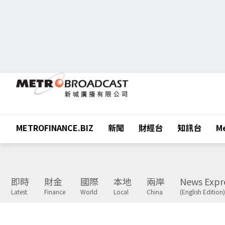
METROFINANCE.BIZ
新聞
財經台
知訊台
Me
即時
財金
國際
本地
兩岸
News Expr
Latest
Finance
World
Local
China
(English Edition)