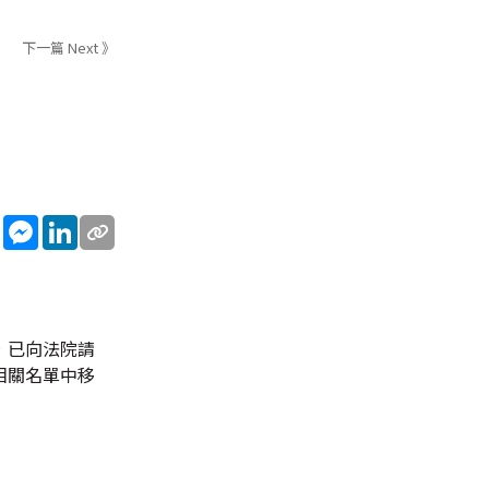
下一篇 Next 》
sApp
WeChat
Messenger
LinkedIn
，已向法院請
相關名單中移