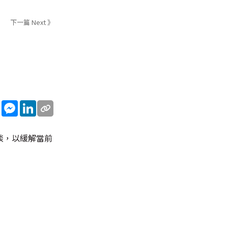
下一篇 Next 》
sApp
WeChat
Messenger
LinkedIn
談，以緩解當前