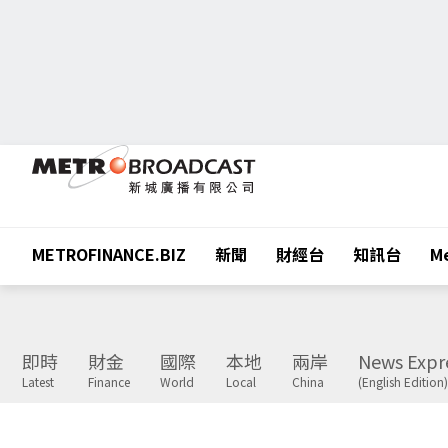
METROFINANCE.BIZ
新聞
財經台
知訊台
Me
即時
財金
國際
本地
兩岸
News Expr
Latest
Finance
World
Local
China
(English Edition)