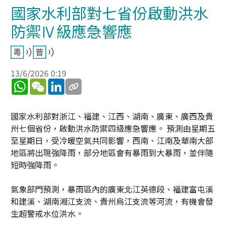
國家水利部對七省份啟動洪水
防禦Ⅳ級應急響應
13/6/2026 0:19
WhatsApp
WeChat
LinkedIn
國家水利部對浙江、福建、江西、湖南、廣東、廣西及貴
州七個省份，啟動洪水防禦四級應急響應。 預測由星期五
至星期日，受冷暖空氣共同影響，西南、江南及華南大部
地區將出現強降雨，部分地區會有暴雨到大暴雨，並伴隨
短時強降雨。
氣象部門預測，暴雨區內的廣東北江英德段、福建富屯溪
和建溪、湖南湘江支流、貴州烏江支流等河流，有機會發
生超警戒水位洪水。