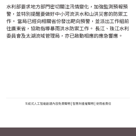
水利部要求地方部門密切關注汛情變化，加強監測預報預
警，並特別提醒要做好中小河流洪水和山洪災害的防禦工
作。 當局已經向相關省份發出靶向預警，並派出工作組前
往廣東省，協助指導暴雨洪水防禦工作。 長江、珠江水利
委員會及太湖流域管理局，亦已啟動相應的應急響應。
生成式人工智能創建內容免責聲明
|
智慧財產權聲明
|
使用者責任