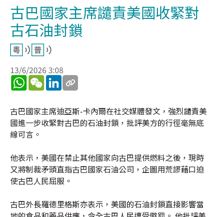
古巴國家主席譴責美國收緊對
古石油封鎖
13/6/2026 3:08
WhatsApp
WeChat
LinkedIn
古巴國家主席迪亞斯-卡內爾在社交媒體發文，強烈譴責美
國進一步收緊對古巴的石油封鎖，批評美方的行徑毫無底
線可言。
他表示，美國在禁止其他國家向古巴提供燃料之後，現時
又將制裁矛頭直指古巴國家石油公司，企圖用荒謬藉口迫
使古巴人民屈服。
古巴外長羅德里格斯亦表示，美國的石油封鎖直接影響當
地的食品和藥品供應，令全古巴人民遭受懲罰。 他批評美