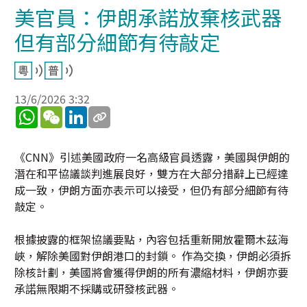
美官員：伊朗承諾放棄核武器
但有部分細節有待敲定
13/6/2026 3:32
WhatsApp
WeChat
LinkedIn
《CNN》引述美國政府一名高級官員透露，美國與伊朗的
潛在和平協議談判進展良好，雙方在大部分措辭上已經達
成一致，伊朗方面亦表示可以接受，但仍有部分細節有待
敲定。
根據披露的框架協議要點，內容包括重新開放霍爾木茲海
峽，解除美國對伊朗港口的封鎖。 作為交換，伊朗必須拆
除核計劃，美國將會獲得伊朗的所有濃縮材料，伊朗亦要
承諾無限期不採購或研發核武器。