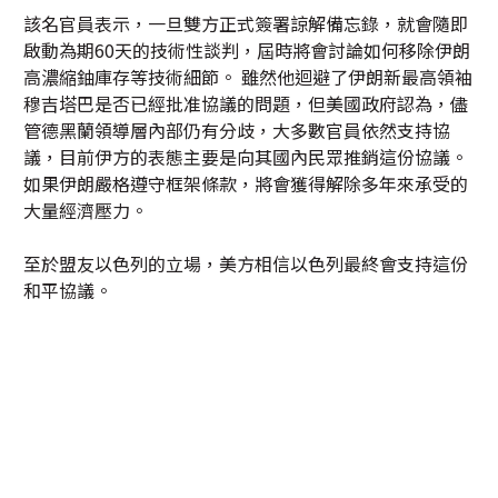
該名官員表示，一旦雙方正式簽署諒解備忘錄，就會隨即
啟動為期60天的技術性談判，屆時將會討論如何移除伊朗
高濃縮鈾庫存等技術細節。 雖然他迴避了伊朗新最高領袖
穆吉塔巴是否已經批准協議的問題，但美國政府認為，儘
管德黑蘭領導層內部仍有分歧，大多數官員依然支持協
議，目前伊方的表態主要是向其國內民眾推銷這份協議。
如果伊朗嚴格遵守框架條款，將會獲得解除多年來承受的
大量經濟壓力。
至於盟友以色列的立場，美方相信以色列最終會支持這份
和平協議。