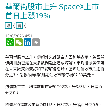
華爾街股市上升 SpaceX上市
首日上漲19%
13/6/2026 4:51
WhatsApp
WeChat
LinkedIn
華爾街股市上升，伊朗外交部發言人巴加埃表示，美國與
伊朗目前已經在大多數問題上達成諒解，市場憧憬美伊可
在未來數天內簽訂和平諒解備忘錄，國際油價收市跌逾百
分之3，倫敦布蘭特8月期油收市報每桶87.33美元。
道瓊斯工業平均指數收市報51202點，升353點，升幅百
分之0.7。
標普500指數收市報7431點，升37點，升幅百分之0.5。