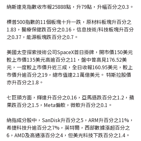
納斯達克指數收市報25888點，升79點，升幅百分之0.3。
標普500指數的11個板塊十升一跌，原材料板塊升百分之
1.83，醫療保健跌百分之0.16，信息技術/科技板塊升百分
之0.37，能源板塊跌百分之0.7。
美國太空探索技術公司SpaceX首日掛牌，開市價150美元
較上市價135美元高逾百分之11，盤中曾高見176.52美
元，一度較上市價升近三成，全日收報160.95美元，較上
市價升逾百分之19，總市值達2.1萬億美元。 特斯拉股價
亦升百分之1.8。
七巨頭方面，輝達升百分之0.16，亞馬遜跌百分之1.2，蘋
果跌百分之1.5，Meta偏軟，微軟升百分之0.1。
納指成分股中，SanDisk升百分之5，ARM升百分之11%，
希捷科技升逾百分之7%，英特爾，西部數據漲超百分之
6，AMD及高通漲百分之4，但美光科技下跌百分之1.4。