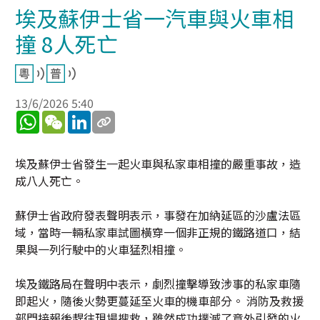
埃及蘇伊士省一汽車與火車相
撞 8人死亡
13/6/2026 5:40
WhatsApp
WeChat
LinkedIn
埃及蘇伊士省發生一起火車與私家車相撞的嚴重事故，造
成八人死亡。
蘇伊士省政府發表聲明表示，事發在加納延區的沙盧法區
域，當時一輛私家車試圖橫穿一個非正規的鐵路道口，結
果與一列行駛中的火車猛烈相撞。
埃及鐵路局在聲明中表示，劇烈撞擊導致涉事的私家車隨
即起火，隨後火勢更蔓延至火車的機車部分。 消防及救援
部門接報後趕往現場搜救，雖然成功撲滅了意外引發的火