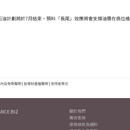
石油計劃將於7月結束，預料「長尾」效應將會支撐油價在高位
建內容免責聲明
|
智慧財產權聲明
|
使用者責任
NCE.BIZ
關於我們
廣告查詢
使用條款及細則