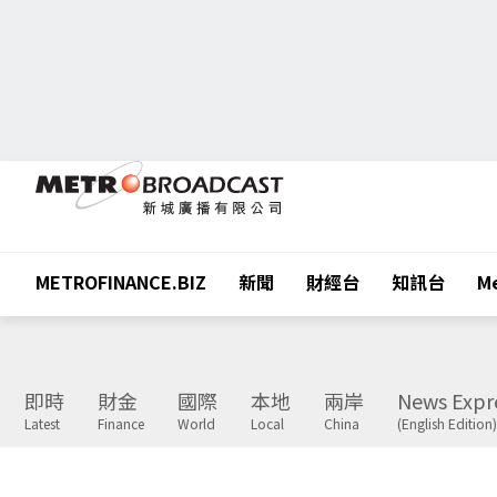
METROFINANCE.BIZ
新聞
財經台
知訊台
Me
即時
財金
國際
本地
兩岸
News Expr
Latest
Finance
World
Local
China
(English Edition)