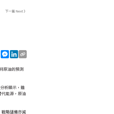
下一篇 Next 》
sApp
WeChat
Messenger
LinkedIn
特原油的預測
 分析顯示，雖
替代能源，原油
，戰略儲備亦減