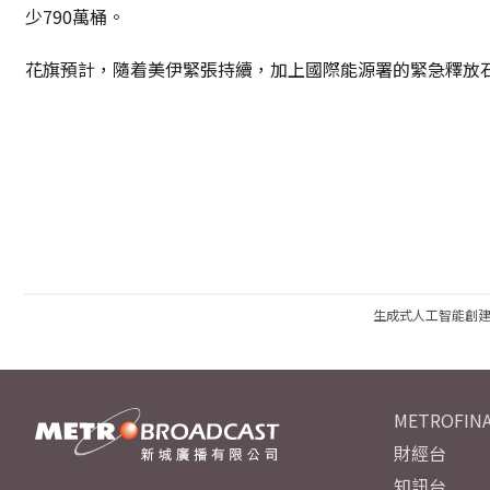
少790萬桶。
花旗預計，隨着美伊緊張持續，加上國際能源署的緊急釋放
生成式人工智能創
METROFINA
財經台
知訊台