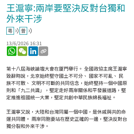
王滬寧:兩岸要堅決反對台獨和
外來干涉
13/6/2026 16:31
WhatsApp
WeChat
LinkedIn
第十八屆海峽論壇大會在厦門舉行。 全國政協主席王滬寧
致辭時說，北京始終堅守國土不可分、 國家不可亂、 民
族不可散、 文明不可斷的共同信念，始終堅持一個中國原
則和「九二共識」，堅定走好兩岸關係和平發展道路，堅
定推進祖國統一大業，堅定共創中華民族綿長福祉。
王滬寧又說，大陸和台灣同屬一個中國，是休戚與共的命
運共同體。 兩岸同胞要站在歷史正確的一邊，堅決反對台
獨分裂和外來干涉。