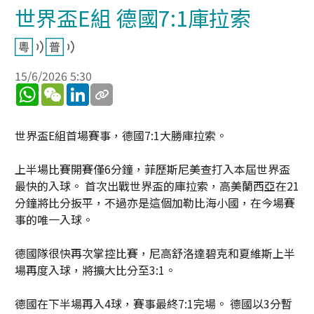
世界盃E組 德國7:1庫拉索
15/6/2026 5:30
WhatsApp
WeChat
LinkedIn
世界盃E組首場賽事，德國7:1大勝庫拉索。
上半場比賽開賽僅6分鐘，菲歷斯尼美查打入本屆世界盃
最快的入球。 首次出戰世界盃的庫拉索，高美蘭西亞在21
分鐘將比分扳平，不過亦是這個加勒比海小國，在今場賽
事的唯一入球。
德國隊很快再次掌控比賽，尼高舒洛達碧克和夏維斯上半
場再度入球，將擴大比分至3:1。
德國在下半場再入4球，賽事最終7:1完場。 德國以3分暫