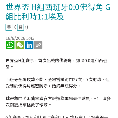
世界盃 H組西班牙0:0佛得角 G
組比利時1:1埃及
16/6/2026 5:43
WhatsApp
WeChat
LinkedIn
世界盃H組賽事，首次出戰的佛得角，爆冷0:0逼和西班
牙。
西班牙全場攻勢不斷，全場嘗試射門27次，7次射球，但
受制於佛得角嚴密防守，始終無法得分。
佛得角門將禾仙拿獲官方評選為本場最佳球員，他上演多
次關鍵撲球拯救了球隊。
G組賽事，埃及和比利時賽和1:1。 埃及在上半場先得一