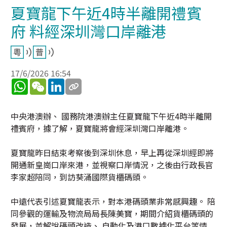
夏寶龍下午近4時半離開禮賓
府 料經深圳灣口岸離港
17/6/2026 16:54
WhatsApp
WeChat
LinkedIn
中央港澳辦、 國務院港澳辦主任夏寶龍下午近4時半離開
禮賓府，據了解，夏寶龍將會經深圳灣口岸離港。
夏寶龍昨日結束考察後到深圳休息，早上再從深圳經即將
開通新皇崗口岸來港，並視察口岸情況，之後由行政長官
李家超陪同，到訪葵涌國際貨櫃碼頭。
中遠代表引述夏寶龍表示，對本港碼頭業非常感興趣。 陪
同參觀的運輸及物流局局長陳美寶，期間介紹貨櫃碼頭的
發展，並解說碼頭改造、 自動化及港口數據化平台等情