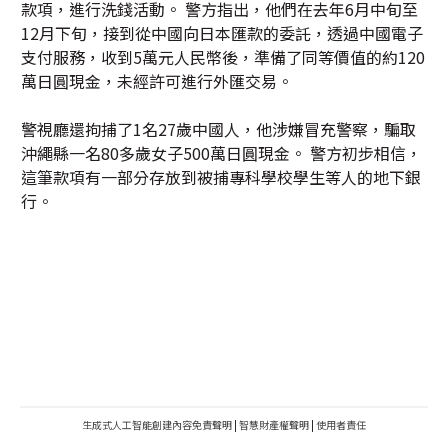
款項，進行洗錢活動。 警方指出，他們在去年6月中旬至
12月下旬，接到從中國向日本匯款的委託，透過中國電子
支付服務，收到5萬元人民幣後，準備了同等價值的約120
萬日圓現金，未經許可進行外匯交易。
警視廳還拘捕了1名27歲中國人，他涉嫌冒充警察，騙取
沖繩縣一名80多歲女子500萬日圓現金。 警方初步相信，
這筆款項有一部分存放到被捕專科學校學生等人的地下銀
行。
生成式人工智能創建內容免責聲明
|
智慧財產權聲明
|
使用者責任