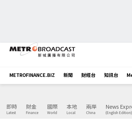
METROFINANCE.BIZ
新聞
財經台
知訊台
Me
即時
財金
國際
本地
兩岸
News Expr
Latest
Finance
World
Local
China
(English Edition)