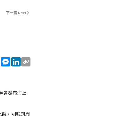
下一篇 Next 》
sApp
WeChat
Messenger
LinkedIn
半會發布海上
又說，明晚到周