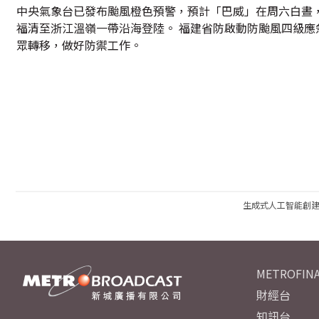
中央氣象台已發布颱風橙色預警，預計「巴威」在周六白晝
福清至浙江溫嶺一帶沿海登陸。 福建省防啟動防颱風四級
眾轉移，做好防禦工作。
生成式人工智能創
METROFINA
財經台
知訊台