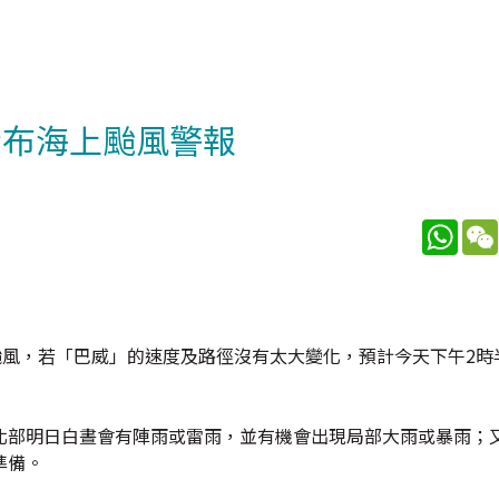
發布海上颱風警報
What
颱風，若「巴威」的速度及路徑沒有太大變化，預計今天下午2時
北部明日白晝會有陣雨或雷雨，並有機會出現局部大雨或暴雨；
準備。