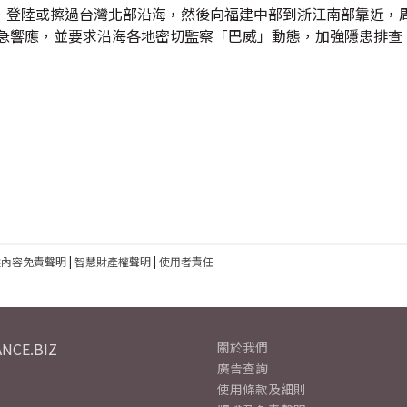
，登陸或擦過台灣北部沿海，然後向福建中部到浙江南部靠近，
應急響應，並要求沿海各地密切監察「巴威」動態，加強隱患排查
建內容免責聲明
|
智慧財產權聲明
|
使用者責任
NCE.BIZ
關於我們
廣告查詢
使用條款及細則