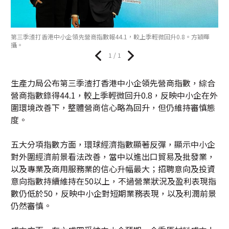
第三季渣打香港中小企領先營商指數報44.1，較上季輕微回升0.8。方穎暉
攝。
1 / 1
生產力局公布第三季渣打香港中小企領先營商指數，綜合
營商指數錄得44.1，較上季輕微回升0.8，反映中小企在外
圍環境改善下，整體營商信心略為回升，但仍維持審慎態
度。
五大分項指數方面，環球經濟指數顯著反彈，顯示中小企
對外圍經濟前景看法改善，當中以進出口貿易及批發業，
以及專業及商用服務業的信心升幅最大；招聘意向及投資
意向指數持續維持在50以上，不過營業狀況及盈利表現指
數仍低於50，反映中小企對短期業務表現，以及利潤前景
仍然審慎。