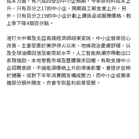
成本方面，有六成四受訪中小企預期，今季原材料成本上
升，只有百分之17的中小企，預期員工薪金會上升，另
外，只有百分之19的中小企計劃上調貨品或服務價格，較
上季下降4個百分點。
渣打大中華及北亞高級經濟師胡東安說，中小企營商信心
改善，主要受惠於美伊停火以來，地緣政治憂慮舒緩，以
及全球油價回落至衝突前水平，人工智能熱潮亦帶動出口
表現強勁，本地零售市場及整體需求回暖，有助支撐中小
企招聘意欲，不過能源價格上升的滯後影響，會逐步反映
於通脹，或對下半年消費開支構成壓力，而中小企或需承
擔部分額外開支，亦會令到盈利前景受壓。