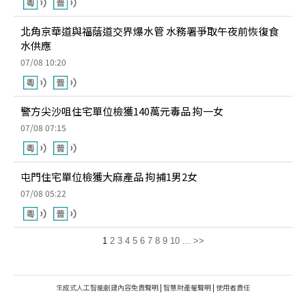
北角京華道與福蔭道交界爆水管 水務署爭取午夜前恢復食
水供應
07/08 10:20
警方尖沙咀住宅單位檢獲140萬元毒品 拘一女
07/08 07:15
屯門住宅單位檢獲大麻產品 拘捕1男2女
07/08 05:22
1
2
3
4
5
6
7
8
9
10
...
>>
生成式人工智能創建內容免責聲明
|
智慧財產權聲明
|
使用者責任