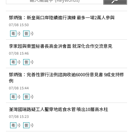
鄧炳強：新皇崗口岸陸續進行演練 最多一場2萬人參與
07/08 15:50
李家超與東盟秘書長高金洪會面 就深化合作交流意見
07/08 15:46
鄧炳強：完善性罪行法例諮詢收逾6000份意見書 9成支持修
例
07/08 15:44
荃灣國瑞路疑工人鑿穿地底食水管 噴出10層高水柱
07/08 15:23