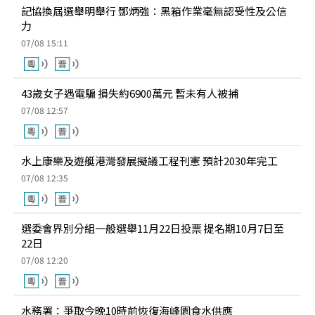
記協換屆選舉明舉行 鄧炳強：黑箱作業毫無認受性及公信
力
07/08 15:11
43歲女子遇電騙 損失約6900萬元 暫未有人被捕
07/08 12:57
水上康樂及遊艇港灣發展擬議工程刊憲 預計2030年完工
07/08 12:35
選委會界別分組一般選舉11月22日投票 提名期10月7日至
22日
07/08 12:20
水務署：爭取今晚10時前恢復海峰園食水供應