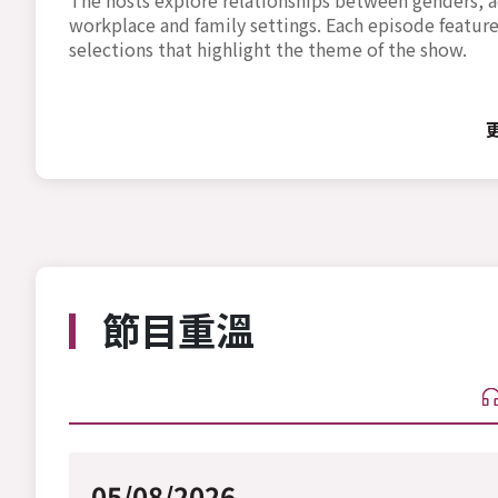
workplace and family settings. Each episode featu
selections that highlight the theme of the show.
節目重溫
05/08/2026