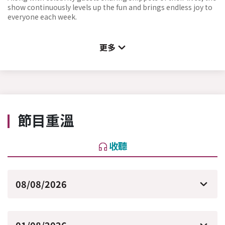
show continuously levels up the fun and brings endless joy to
everyone each week.
更多
節目重溫
收聽
08/08/2026