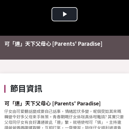
Play
Video
可「連」天下父母心 [Parents' Paradise]
節目資訊
可「連」天下父母心 [Parents' Paradise]
仔女由可愛聽話變成要自己話事，情緒起伏多變，呢個突如其來嘅
轉變令好多父母束手無策。青春期嘅仔女係咪真係咁難搞? 其實只要
父母同仔女有良好溝通彼此「連」繫，就唔使咁可「憐」。主持邀
請爸爸媽媽圍爐取暖，互相打氣，一齊學習，陪伴仔女順利過渡青