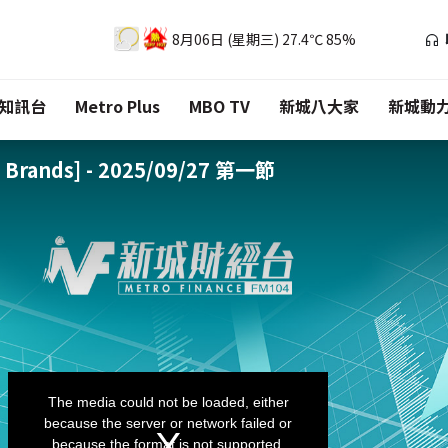
8月06日 (星期三)
27.4℃
85%
知訊台
Metro Plus
MBO TV
新城八大家
新城動
Brands] - 2025/09/27 第一節
This
is
a
The media could not be loaded, either
modal
window.
because the server or network failed or
because the format is not supported.