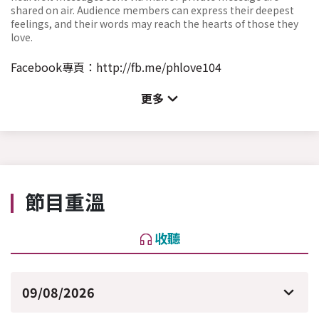
shared on air. Audience members can express their deepest
feelings, and their words may reach the hearts of those they
love.
Facebook專頁：
http://fb.me/phlove104
更多
節目重溫
收聽
09/08/2026