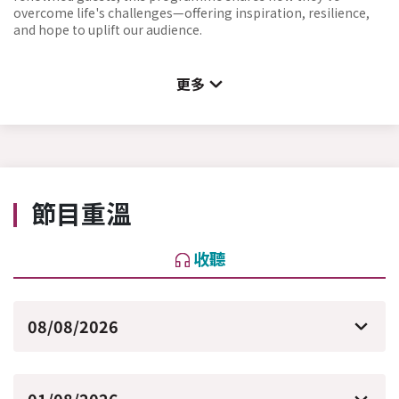
overcome life's challenges—offering inspiration, resilience,
and hope to uplift our audience.
更多
節目重溫
收聽
08/08/2026