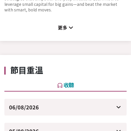
leverage small capital for big gains—and beat the market
with smart, bold moves.
更多
節目重溫
收聽
06/08/2026