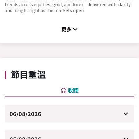
trends across equities, gold, and forex—delivered with clarity
and insight right as the markets open.
更多
節目重溫
收聽
06/08/2026