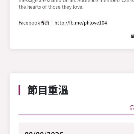
the hearts of those they love.
Facebook專頁：
http://fb.me/phlove104
節目重溫