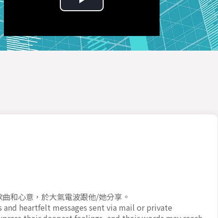
Play
Video
歌曲和心意，於大氣電波跟他/她分享。
 and heartfelt messages sent via mail or private
press their deepest feelings, and their words may reach