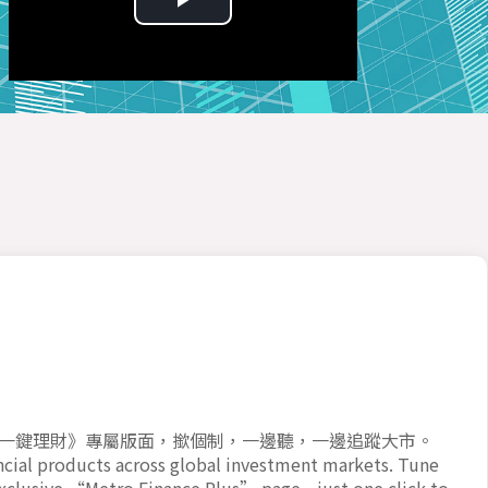
Play
Video
一鍵理財》專屬版面，撳個制，一邊聽，一邊追蹤大市。
ancial products across global investment markets. Tune
 exclusive “Metro Finance Plus” page—just one click to