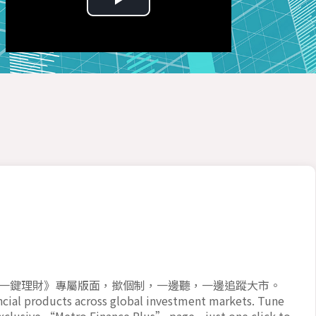
Play
Video
一鍵理財》專屬版面，撳個制，一邊聽，一邊追蹤大市。
ancial products across global investment markets. Tune
 exclusive “Metro Finance Plus” page—just one click to