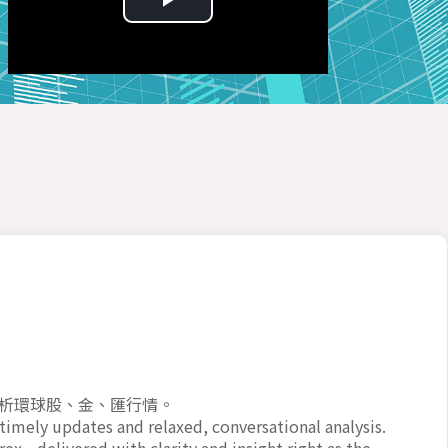
Play
Video
析環球股、金、匯行情。
mely updates and relaxed, conversational analysis.
rex—delivered with clarity and insight right as the