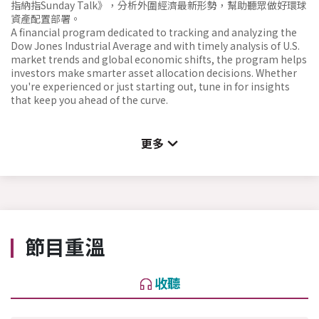
指納指Sunday Talk》，分析外圍經濟最新形勢，幫助聽眾做好環球
資產配置部署。
A financial program dedicated to tracking and analyzing the
Dow Jones Industrial Average and with timely analysis of U.S.
market trends and global economic shifts, the program helps
investors make smarter asset allocation decisions. Whether
you're experienced or just starting out, tune in for insights
that keep you ahead of the curve.
更多
節目重溫
收聽