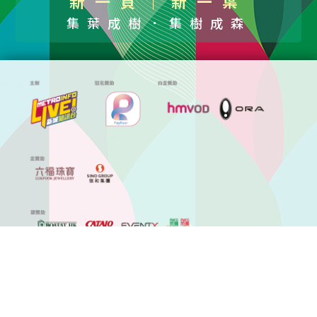
新一頁｜新一葉
集葉成樹．集樹成森