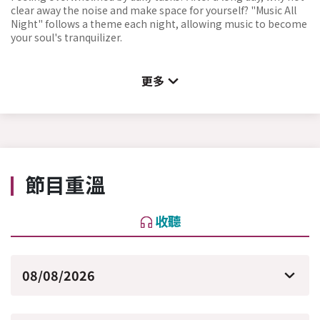
clear away the noise and make space for yourself? "Music All
Night" follows a theme each night, allowing music to become
your soul's tranquilizer.
更多
節目重溫
收聽
08/08/2026