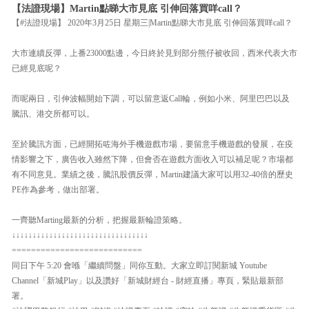
【法證現場】Martin點睇大市見底 引伸回落買咩call？
【#法證現場】 2020年3月25日 星期三|Martin點睇大市見底 引伸回落買咩call？
大市連續反彈，上番23000點邊，今日終於見到部分熊仔被收回，西米代表大市
已經見底呢？
而呢兩日，引伸波幅開始下調，可以留意返Call輪，例如小米、阿里巴巴以及
騰訊、港交所都可以。
至於騰訊方面，已經開拓咗海外手機遊戲市場，要留意手機遊戲的發展，在疫
情影響之下，廣告收入雖然下降，但會否在遊戲方面收入可以補足呢？市場都
有不同意見。業績之後，騰訊股價反彈，Martin建議大家可以用32-40倍的歷史
PE作為參考，做出部署。
一齊聽Marting最新的分析，把握最新輪證策略。
↓↓↓↓↓↓↓↓↓↓↓↓↓↓↓↓↓↓↓↓↓↓↓↓↓↓↓↓↓↓↓↓↓
===========================
同日下午 5:20 會喺「繼續問盤」同你互動。大家立即訂閱新城 Youtube
Channel「新城Play」以及讚好「新城財經台 - 財經直播」專頁，緊貼最新部
署。