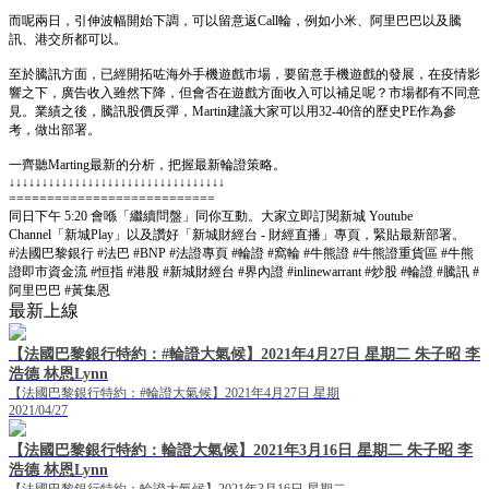
而呢兩日，引伸波幅開始下調，可以留意返Call輪，例如小米、阿里巴巴以及騰
訊、港交所都可以。
至於騰訊方面，已經開拓咗海外手機遊戲市場，要留意手機遊戲的發展，在疫情影
響之下，廣告收入雖然下降，但會否在遊戲方面收入可以補足呢？市場都有不同意
見。業績之後，騰訊股價反彈，Martin建議大家可以用32-40倍的歷史PE作為參
考，做出部署。
一齊聽Marting最新的分析，把握最新輪證策略。
↓↓↓↓↓↓↓↓↓↓↓↓↓↓↓↓↓↓↓↓↓↓↓↓↓↓↓↓↓↓↓↓↓
===========================
同日下午 5:20 會喺「繼續問盤」同你互動。大家立即訂閱新城 Youtube
Channel「新城Play」以及讚好「新城財經台 - 財經直播」專頁，緊貼最新部署。
#法國巴黎銀行 #法巴 #BNP #法證專頁 #輪證 #窩輪 #牛熊證 #牛熊證重貨區 #牛熊
證即市資金流 #恒指 #港股 #新城財經台 #界內證 #inlinewarrant #炒股 #輪證 #騰訊 #
阿里巴巴 #黃集恩
最新上線
【法國巴黎銀行特約：#輪證大氣候】2021年4月27日 星期二 朱子昭 李
浩德 林恩Lynn
【法國巴黎銀行特約：#輪證大氣候】2021年4月27日 星期
2021/04/27
【法國巴黎銀行特約：輪證大氣候】2021年3月16日 星期二 朱子昭 李
浩德 林恩Lynn