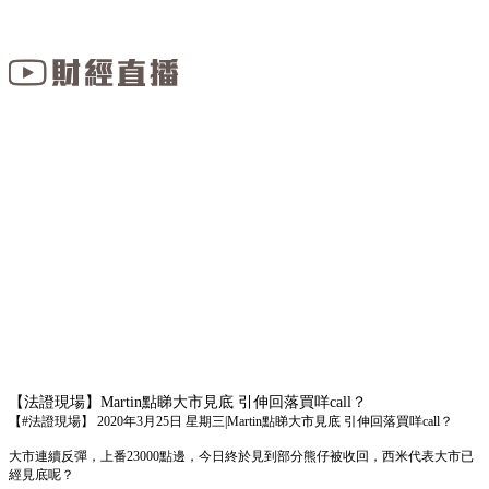
【法證現場】Martin點睇大市見底 引伸回落買咩call？
【#法證現場】 2020年3月25日 星期三|Martin點睇大市見底 引伸回落買咩call？
大市連續反彈，上番23000點邊，今日終於見到部分熊仔被收回，西米代表大市已
經見底呢？